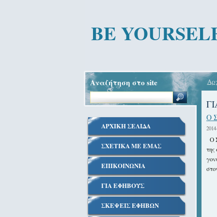
BE YOURSEL
Αναζήτηση στο site
Αρχ
Γ
Ο 
ΑΡΧΙΚΗ ΣΕΛΙΔΑ
2014
Ο 
ΣΧΕΤΙΚΑ ΜΕ EΜΑΣ
της
γον
ΕΠΙΚΟΙΝΩΝΙΑ
στο
ΓΙΑ ΕΦΗΒΟΥΣ
ΣΚΕΨΕΙΣ ΕΦΗΒΩΝ