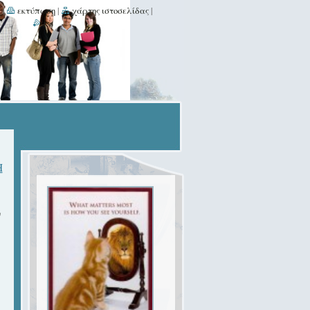
α
|
εκτύπωση
|
χάρτης ιστοσελίδας
|
rss
Η
υ