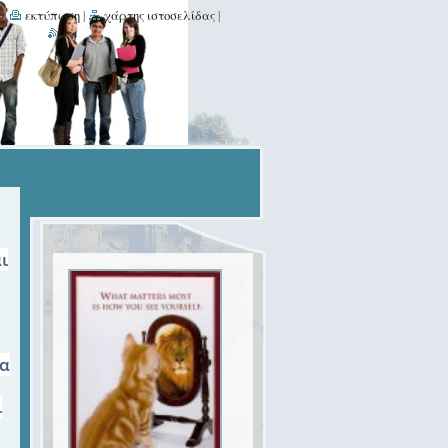
α
|
εκτύπωση
|
χάρτης ιστοσελίδας
|
rss
ι
ρα
ι