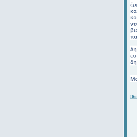
έρ
κα
κο
ντ
βι
πα
Δη
ευ
δη
Μα
Πίσ