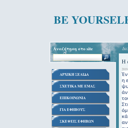
BE YOURSEL
Αναζήτηση στο site
Αρχ
H 
2019
Έν
ΑΡΧΙΚΗ ΣΕΛΙΔΑ
η 
ψυ
ΣΧΕΤΙΚΑ ΜΕ EΜΑΣ
άν
το
ΕΠΙΚΟΙΝΩΝΙΑ
Στ
ΓΙΑ ΕΦΗΒΟΥΣ
όμ
κά
ΣΚΕΨΕΙΣ ΕΦΗΒΩΝ
αν