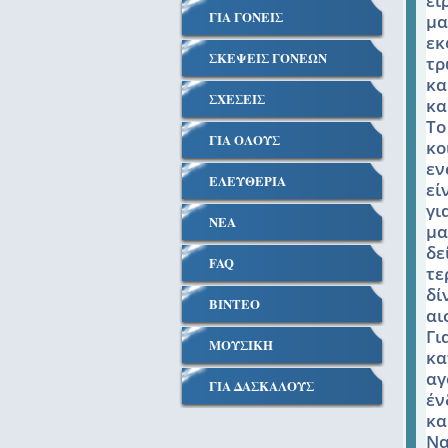
ει
ΓΙΑ ΓΟΝΕΙΣ
μα
εκ
ΣΚΕΨΕΙΣ ΓΟΝΕΩΝ
τρ
κα
ΣΧΕΣΕΙΣ
κα
Το
ΓΙΑ ΟΛΟΥΣ
κο
εν
ΕΛΕΥΘΕΡΙΑ
εί
γι
ΝΕΑ
μα
δε
FAQ
τε
δί
ΒΙΝΤΕΟ
αι
Γι
ΜΟΥΣΙΚΗ
κα
αγ
ΓΙΑ ΔΑΣΚΑΛΟΥΣ
έν
κα
Να