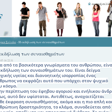
αρχική σελίδ
F
ικη Σελιδα
-
H εκδήλωση των συναισθημάτων
εκδήλωση των συναισθημάτων
-07-16 22:31
α από τα βασικότερα γνωρίσματα του ανθρώπου, είνα
εκδήλωση των συναισθημάτων του. Είναι δείγμα
χικής υγείας και διανοητικής ισορροπίας ένας
θρωπος να εκφράζει αυτό που υπάρχει στον ψυχικό
υ κόσμο.
ην περίπτωση του έφηβου αγοριού και ενήλικου άνδ
ως, αυτό δεν υφίσταται. Αντιθέτως, αναχαιτίζεται
θε έκφραση συναισθήματος, ακόμα και η πιο απλή κα
θρώπινη δραστηριότητα, το κλάμα, συνοδεύεται από