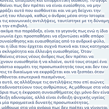
ρωνεία, απαξίωση και απορριπτική διάθεση. Το αγόρι
θαίνει πως δεν πρέπει να είναι ευαίσθητο, να μην
φράζει αυτό που αισθάνεται και να μη δείχνει την
ωτή του πλευρά, καθώς ο άνδρας μέσα στην Ιστορία
ι τις κοινωνικές αντιλήψεις, ταυτίστηκε με τη δύναμη
ι την επιβολή.
 ακόμα πιο παράδοξο, είναι το γεγονός πως ενώ η ίδια
ινωνία έχει προσπαθήσει να εξοντώσει κάθε σπόρο
συναίσθησης και ευαισθησίας από το ανδρικό φύλο,
ναι η ίδια που έρχεται συχνά πυκνά και τους κατηγορε
α σκληρότητα και έλλειψη ευαισθησίας. Όταν
θαίνεις στους νέους άνδρες πως δεν πρέπει να
ίχνουν ευαισθησία ή να κλαίνε, αυτό τους στερεί ένα
ράστιο κομμάτι της προσωπικότητάς τους και δεν του
νεις το δικαίωμα να εκφράζεται και να ξεσπάει όταν
σθάνεται εσωτερικά πιεσμένους.
α αυτό, ας αλλάξουμε τις αντιλήψεις που επί αιώνες
ταδυναστεύουν τους ανθρώπους. Ας μάθουμε στα νέα
όρια πως η έκφραση συναισθήματος όχι μόνο δεν είνα
δειξη αδυναμίας, αλλά είναι ένδειξη ψυχικής υγείας
ι μία πραγματικά δυνατής προσωπικότητας.
 μάθουμε στα νέα αγόρια πως δεν πρέπει να γίνονται