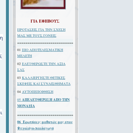
ΓΙΑ ΕΦΗΒΟΥΣ
ΠΡΟΤΑΣΕΙΣ ΓΙΑ ΤΗΝ ΣΧΕΣΗ
ΜΑΣ ΜΕ ΤΟΥΣ ΓΟΝΕΙΣ
 η
====================================
01
ΠΙΟ ΑΠΟΤΕΛΕΣΜΑΤΙΚΗ
ί
ΜΕΛΕΤΗ
02
ΕΛΕΥΘΕΡΩΣΤΕ ΤΗΝ ΑΞΙΑ
ΣΑΣ
03
ΚΑΛΛΙΕΡΓΗΣΤΕ ΘΕΤΙΚΕΣ
ΣΚΕΨΕΙΣ ΚΑΙ ΣΥΝΑΙΣΘΗΜΑΤΑ
04
AYTOΠEΠOIΘHΣH
05
ΑΠΕΛΕΥΘΕΡΩΣΗ ΑΠΟ ΤΗΝ
ΜΟΝΑΞΙΑ
ι
====================================
06 Ερωτήσεις μαθητών μας στον
Ψυχολόγο-παιδαγωγό