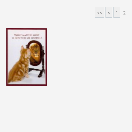
<<
<
1
2