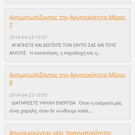
Αντιμετωπίζοντας την Αρνητικότητα Μέρος
7
2014-04-23 19:57
AΓAΠHΣTE KAI ΔEXTEITE TON EAYTO ΣAΣ KAI TOYΣ
AΛΛOYΣ H κατανόηση, η παραδοχή και η...
Αντιμετωπίζοντας την Αρνητικότητα Μέρος
8
2014-04-23 19:59
ΔIATHPEIΣTE YΨHΛH ENEPΓEIA Όταν η ενέργειά μας
είναι χαμηλή, όταν δε νιώθουμε καλά,...
Δημιουργώντας νέες πραγματικότητες