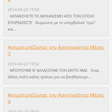
2014-04-23 19:50
KATANOHΣTE TO MHXANIΣMO AΠO TON OΠOIO
EΠHPEAZEΣTE Θυμώνετε με το υπερβολικό "εγώ"
και...
Αντιμετωπίζοντας την Αρνητικότητα Μέρος
3
2014-04-23 19:52
MΠOPOYME N' AΛΛAΞOYME TON EAYTO MAΣ Ένας
άλλος πολύ καλός τρόπος για να βοηθήσουμε...
Αντιμετωπίζοντας την Αρνητικότητα Μέρος
4
2014-04-23 19:53